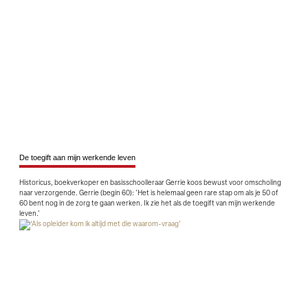
De toegift aan mijn werkende leven
Historicus, boekverkoper en basisschoolleraar Gerrie koos bewust voor omscholing
naar verzorgende. Gerrie (begin 60): 'Het is helemaal geen rare stap om als je 50 of
60 bent nog in de zorg te gaan werken. Ik zie het als de toegift van mijn werkende
leven.'