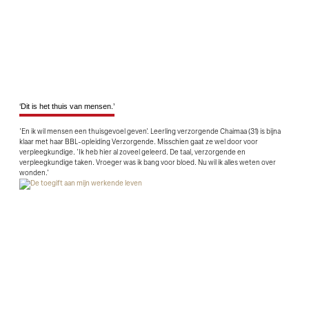
‘Dit is het thuis van mensen.’
'En ik wil mensen een thuisgevoel geven'. Leerling verzorgende Chaimaa (31) is bijna
klaar met haar BBL-opleiding Verzorgende. Misschien gaat ze wel door voor
verpleegkundige. 'Ik heb hier al zoveel geleerd. De taal, verzorgende en
verpleegkundige taken. Vroeger was ik bang voor bloed. Nu wil ik alles weten over
wonden.'