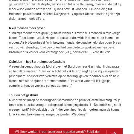
getwijfeld,” zegt hij. Hij stopte, werkte een tijd in de thuiszorg, maar merkte dat hij
meer wilde kunnen betekenen. Hij koos bewust voor een BBL-opleiding tot
Helpende plus in Noord-Holland. Na zijn verhuizing naar Utrecht haalde hij hier zijn
diploma met mooie cijfers.
Ik wil mensen meer geven
“Had mijn moeder toch gelijk”, grinnikt Michel. “Ik miste dus mensen in mijn vorige
banen. Toen ik eenmaal als Helpende plus werkte, wilde ik al snel meer kunnen en
mogen. Als ik bijvoorbeeld ‘mijn bewoner’ onder de douche help, dan bouw ik een
vertrouwensband op. Ik wil bewoners het complete zorgpakket kunnen geven.
Daarom leer ik verder voor Verzorgende (VIG), ook in een BBL-constructie.
Opleiden in het Bartholomeus Gasthuis
Via een klasgenoot hoorde Michel over het Bartholomeus Gasthuis. Hij ging praten
en het klikte meteen. “Hier kan ik écht het vak leren,” zegt hij. De stijl van opleiden
past bij hem: opleiders werken mee op de afdeling, geven feedback over de hele
dienst, niet alleen tijdens toetsmomenten. “Dat werkt voor mij. Ik krijg tips,
complimenten, en voel me serieus genomen.”
Thuis in het gasthuis
Michel werkt nu op de afdeling voor somatische en palliatief-terminale zorg. “Mijn
team is leuk. Laatst vroegen collega’s of ik meeging de stad in. Dat heb ik nog nooit
meegemaakt!” Hij voelt zich thuis. “Hier voelt het niet als moeten, maar als kunnen.
En ik kan een bekwame verzorgende worden. Wedden?”
Wil jij ook werken in een team waar je gezien wordt? Bekijk dan