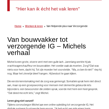
"Hier kan ik écht het vak leren"
Home
Werken & leren
Van Helpende plus naar Verzorgende
Van bouwvakker tot
verzorgende IG – Michels
verhaal
Michel is een grote, stoere vent met een gulle lach. Jarenlang werkte hij als
vrachtwagenchauffeur en bouwvakker. Het voelde vaak als moeten. Zorg? Dat was
niets voor hem, dacht hij. Tot zijn moeder het voorstelde. “Ma, zo ben ik niet!” riep hij
nog. Maar het zinnetje bleef hangen. Hij besloot te gaan kijken.
Die eerste kennismaking met de zorg was gemengd. Somatiek sprak hem niet direct
aan, maar op een groepswoning voor mensen met dementie gebeurde iets
bijzonders: een bewoonster die zelden sprak, voerde met hem een heel gesprek.
“Dat deed me echt iets,” zegt Michel.
Leren ging niet vanzelf
Tijdens corona begon Michel aan een online opleiding tot verzorgende IG. Het
digitale systeem frustreerde hem enorm. “Ik heb echt aan mijn eigen brein