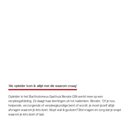
‘Als opleider kom ik altijd met die waarom-vraag’
Opleider in het Bartholomeus Gasthuis Renate (39) werkt mee op een
verpleegafdeling. Ze daagt haar leerlingen uit tot nadenken. Renate: 'Of je nou
helpende, verzorgende of verpleegkundige bent of wordt: je moet jezelf altijd
afvragen waarom je iets doet. Klopt wat ik ga doen? Stel vragen en zorg dat je snapt
waarom je iets doet of laat.