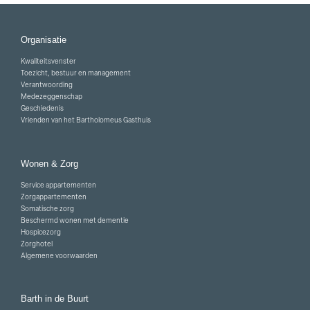
Organisatie
Kwaliteitsvenster
Toezicht, bestuur en management
Verantwoording
Medezeggenschap
Geschiedenis
Vrienden van het Bartholomeus Gasthuis
Wonen & Zorg
Service appartementen
Zorgappartementen
Somatische zorg
Beschermd wonen met dementie
Hospicezorg
Zorghotel
Algemene voorwaarden
Barth in de Buurt