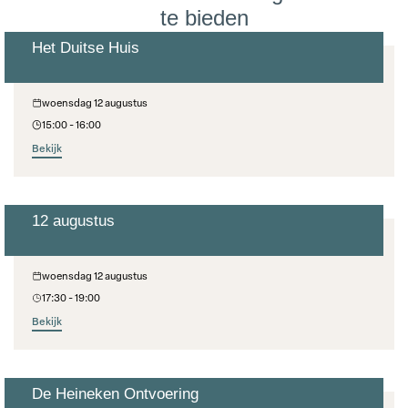
te bieden
Het Duitse Huis
Cultuur Op Woensdag
woensdag 12 augustus
15:00 - 16:00
Bekijk
12 augustus
Aanschuiftafel
woensdag 12 augustus
17:30 - 19:00
Bekijk
De Heineken Ontvoering
Barths Filmavond