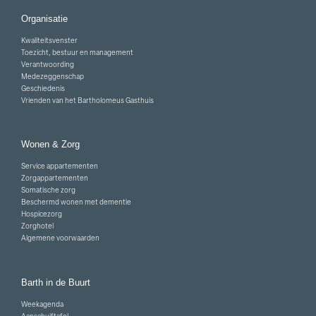
Organisatie
Kwaliteitsvenster
Toezicht, bestuur en management
Verantwoording
Medezeggenschap
Geschiedenis
Vrienden van het Bartholomeus Gasthuis
Wonen & Zorg
Service appartementen
Zorgappartementen
Somatische zorg
Beschermd wonen met dementie
Hospicezorg
Zorghotel
Algemene voorwaarden
Barth in de Buurt
Weekagenda