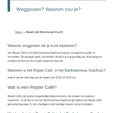
Weggooien? Waarom zou je?
Home
Repair Café Binnenstad Utrecht
Waarom weggooien als je kunt repareren?
Het Repair Café in het Bartholomeus Gasthuis helpt je om kapotte spullen te
herstellen. Dit bespaart geld, vermindert afval en is nog gezellig ook. Kom langs en
ontdek hoe leuk en duurzaam repareren kan zijn.
Wanneer is het Repair Café in het Bartholomeus Gasthuis?
Iedere vierde zaterdag van de maand van 13.30 tot 15.30 uur.
Wat is een Repair Café?
Repair Cafés zijn gratis toegankelijke bijeenkomsten die draaien om (samen)
repareren. In de Serre van het Bartholomeus Gasthuis ligt tijdens het Repair Café
gereedschap klaar. Er zijn vrijwilligers met handige handen om je te helpen.