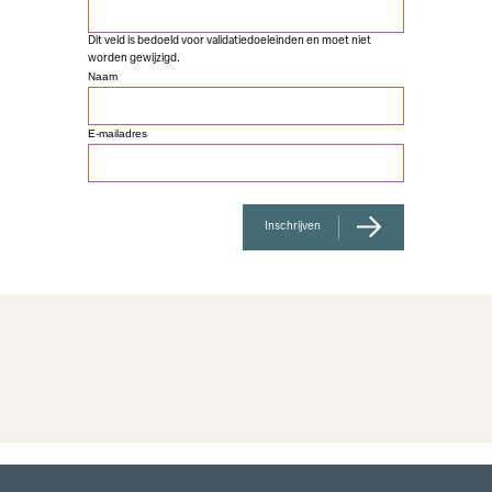
Dit veld is bedoeld voor validatiedoeleinden en moet niet
worden gewijzigd.
Naam
E-mailadres
Inschrijven