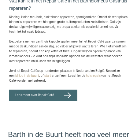
Wat kan ik in het Repair Café in het Bartholomeus Gasthuis
repareren?
Kleding, kleine meubels, elektrische apparaten, speelgoed etc. Omdat de werkplaats
binnen is, repareren we hier geen grote buitenproducten zoals fietsen. Ook zijn
deskundige vrijwilligers aanwezig, met reparatiekennis op allerlei terreinen. Van
techniek tot naald & draad.
Bezoekers nemen van thuis kapotte spullen mee. In het Repair Café gaan ze samen
met de deskundigen aan de slag. Zo valt er altijd wel wat te leren. Wie niets heeft om
te repareren, neemt een kop koffie of thee. Of gaat helpen bij een reparatie van
iemand anders. Je kunt ook altijd inspiratie opdoen aan de leestafel, waar boeken
over repareren en klussen ter inzage liggen.
Je vindt Repair Cafés op honderden plaatsen in Nederland en België. Bezoek er
een
bij jou in de buurt
, of
start
er zelf een! Lees hier de
huisregels
van het Repair
Café worden gehanteerd.
Lees meer over Repair Café
Barth in de Buurt heeft nog veel meer