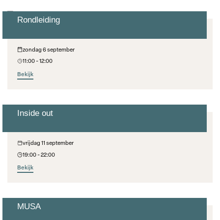
Rondleiding
Rondleidingen
zondag 6 september
11:00 - 12:00
Bekijk
Inside out
Barths Filmavond
vrijdag 11 september
19:00 - 22:00
Bekijk
MUSA
Concert Met De Hoed